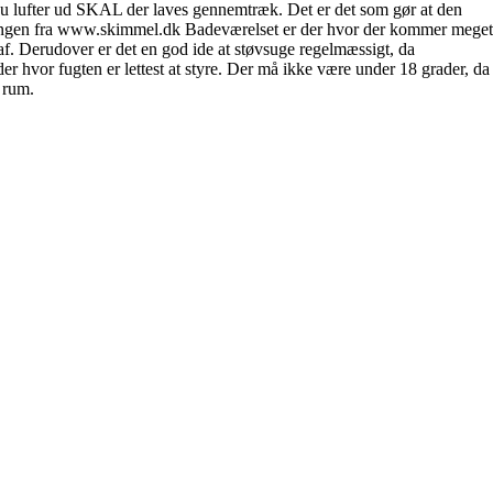
u lufter ud SKAL der laves gennemtræk. Det er det som gør at den
falingen fra www.skimmel.dk Badeværelset er der hvor der kommer meget
e af. Derudover er det en god ide at støvsuge regelmæssigt, da
r hvor fugten er lettest at styre. Der må ikke være under 18 grader, da
t rum.