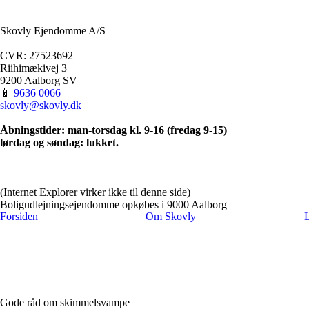
​Skovly Ejendomme A/S
​CVR: 27523692
Riihimækivej 3
9200 Aalborg SV
​📱
9636 0066​
skovly@skovly.dk
Åbningstider: man-torsdag kl. 9-16 (fredag 9-15)
​lørdag og søndag: lukket.
(Internet Explorer virker ikke til denne side)
Boligudlejningsejendomme opkøbes i 9000 Aalborg
Forsiden
Om Skovly
L
Gode råd om skimmelsvampe