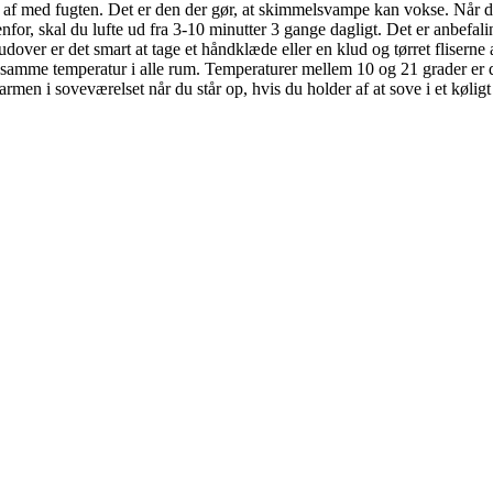
af med fugten. Det er den der gør, at skimmelsvampe kan vokse. Når d
nfor, skal du lufte ud fra 3-10 minutter 3 gange dagligt. Det er anbe
rudover er det smart at tage et håndklæde eller en klud og tørret flisern
 samme temperatur i alle rum. Temperaturer mellem 10 og 21 grader er de
rmen i soveværelset når du står op, hvis du holder af at sove i et kølig