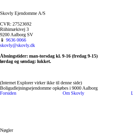
​Skovly Ejendomme A/S
​CVR: 27523692
Riihimækivej 3
9200 Aalborg SV
​📱
9636 0066​
skovly@skovly.dk
Åbningstider: man-torsdag kl. 9-16 (fredag 9-15)
​lørdag og søndag: lukket.
(Internet Explorer virker ikke til denne side)
Boligudlejningsejendomme opkøbes i 9000 Aalborg
Forsiden
Om Skovly
L
Nøgler