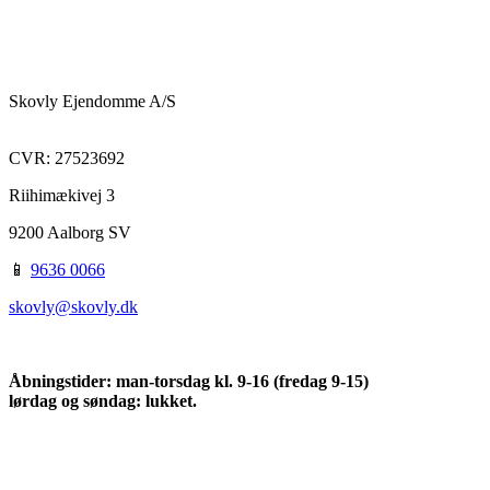
​Skovly Ejendomme A/S
​CVR: 27523692
Riihimækivej 3
9200 Aalborg SV
​📱
9636 0066​
skovly@skovly.dk
Åbningstider: man-torsdag kl. 9-16 (fredag 9-15)
​lørdag og søndag: lukket.